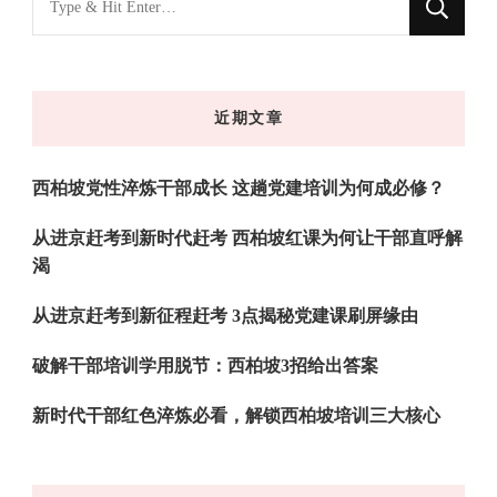
什
么
东
近期文章
西
吗?
西柏坡党性淬炼干部成长 这趟党建培训为何成必修？
从进京赶考到新时代赶考 西柏坡红课为何让干部直呼解
渴
从进京赶考到新征程赶考 3点揭秘党建课刷屏缘由
破解干部培训学用脱节：西柏坡3招给出答案
新时代干部红色淬炼必看，解锁西柏坡培训三大核心