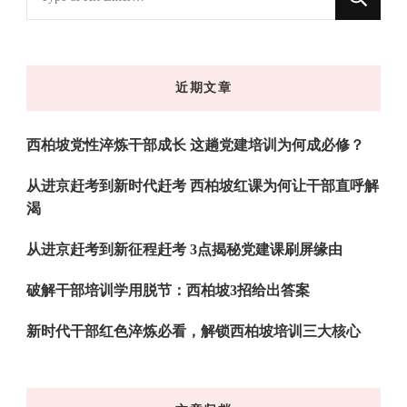
什
么
东
近期文章
西
吗?
西柏坡党性淬炼干部成长 这趟党建培训为何成必修？
从进京赶考到新时代赶考 西柏坡红课为何让干部直呼解
渴
从进京赶考到新征程赶考 3点揭秘党建课刷屏缘由
破解干部培训学用脱节：西柏坡3招给出答案
新时代干部红色淬炼必看，解锁西柏坡培训三大核心