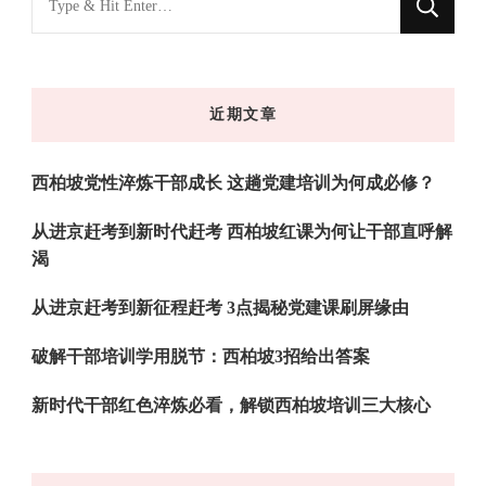
什
么
东
近期文章
西
吗?
西柏坡党性淬炼干部成长 这趟党建培训为何成必修？
从进京赶考到新时代赶考 西柏坡红课为何让干部直呼解
渴
从进京赶考到新征程赶考 3点揭秘党建课刷屏缘由
破解干部培训学用脱节：西柏坡3招给出答案
新时代干部红色淬炼必看，解锁西柏坡培训三大核心