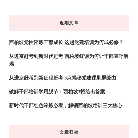
么
东
近期文章
西
吗?
西柏坡党性淬炼干部成长 这趟党建培训为何成必修？
从进京赶考到新时代赶考 西柏坡红课为何让干部直呼解
渴
从进京赶考到新征程赶考 3点揭秘党建课刷屏缘由
破解干部培训学用脱节：西柏坡3招给出答案
新时代干部红色淬炼必看，解锁西柏坡培训三大核心
文章归档