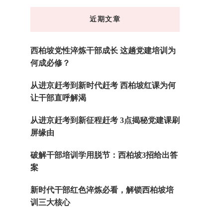
东
近期文章
西
吗?
西柏坡党性淬炼干部成长 这趟党建培训为
何成必修？
从进京赶考到新时代赶考 西柏坡红课为何
让干部直呼解渴
从进京赶考到新征程赶考 3点揭秘党建课刷
屏缘由
破解干部培训学用脱节：西柏坡3招给出答
案
新时代干部红色淬炼必看，解锁西柏坡培
训三大核心