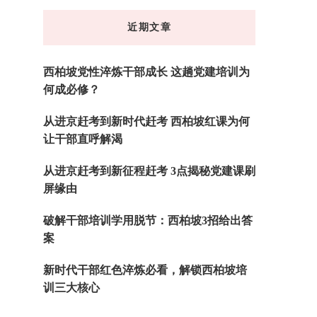
东
近期文章
西
吗?
西柏坡党性淬炼干部成长 这趟党建培训为
何成必修？
从进京赶考到新时代赶考 西柏坡红课为何
让干部直呼解渴
从进京赶考到新征程赶考 3点揭秘党建课刷
屏缘由
破解干部培训学用脱节：西柏坡3招给出答
案
新时代干部红色淬炼必看，解锁西柏坡培
训三大核心