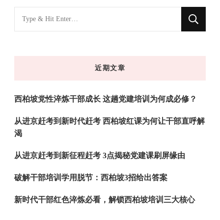
找
什
么
东
近期文章
西
吗?
西柏坡党性淬炼干部成长 这趟党建培训为何成必修？
从进京赶考到新时代赶考 西柏坡红课为何让干部直呼解
渴
从进京赶考到新征程赶考 3点揭秘党建课刷屏缘由
破解干部培训学用脱节：西柏坡3招给出答案
新时代干部红色淬炼必看，解锁西柏坡培训三大核心