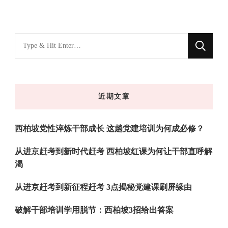
找
什
么
东
近期文章
西
吗?
西柏坡党性淬炼干部成长 这趟党建培训为何成必修？
从进京赶考到新时代赶考 西柏坡红课为何让干部直呼解
渴
从进京赶考到新征程赶考 3点揭秘党建课刷屏缘由
破解干部培训学用脱节：西柏坡3招给出答案