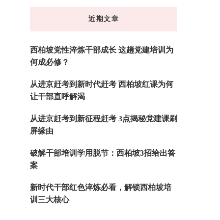
东
近期文章
西
吗?
西柏坡党性淬炼干部成长 这趟党建培训为
何成必修？
从进京赶考到新时代赶考 西柏坡红课为何
让干部直呼解渴
从进京赶考到新征程赶考 3点揭秘党建课刷
屏缘由
破解干部培训学用脱节：西柏坡3招给出答
案
新时代干部红色淬炼必看，解锁西柏坡培
训三大核心