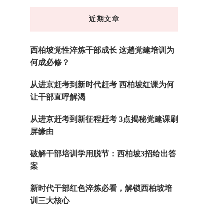
东
近期文章
西
吗?
西柏坡党性淬炼干部成长 这趟党建培训为
何成必修？
从进京赶考到新时代赶考 西柏坡红课为何
让干部直呼解渴
从进京赶考到新征程赶考 3点揭秘党建课刷
屏缘由
破解干部培训学用脱节：西柏坡3招给出答
案
新时代干部红色淬炼必看，解锁西柏坡培
训三大核心