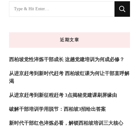
找
什
么
东
近期文章
西
吗?
西柏坡党性淬炼干部成长 这趟党建培训为何成必修？
从进京赶考到新时代赶考 西柏坡红课为何让干部直呼解
渴
从进京赶考到新征程赶考 3点揭秘党建课刷屏缘由
破解干部培训学用脱节：西柏坡3招给出答案
新时代干部红色淬炼必看，解锁西柏坡培训三大核心