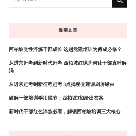
什
么
东
近期文章
西
吗?
西柏坡党性淬炼干部成长 这趟党建培训为何成必修？
从进京赶考到新时代赶考 西柏坡红课为何让干部直呼解
渴
从进京赶考到新征程赶考 3点揭秘党建课刷屏缘由
破解干部培训学用脱节：西柏坡3招给出答案
新时代干部红色淬炼必看，解锁西柏坡培训三大核心