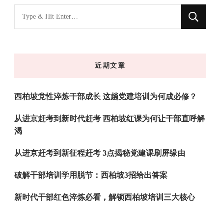
找
什
么
东
近期文章
西
吗?
西柏坡党性淬炼干部成长 这趟党建培训为何成必修？
从进京赶考到新时代赶考 西柏坡红课为何让干部直呼解
渴
从进京赶考到新征程赶考 3点揭秘党建课刷屏缘由
破解干部培训学用脱节：西柏坡3招给出答案
新时代干部红色淬炼必看，解锁西柏坡培训三大核心