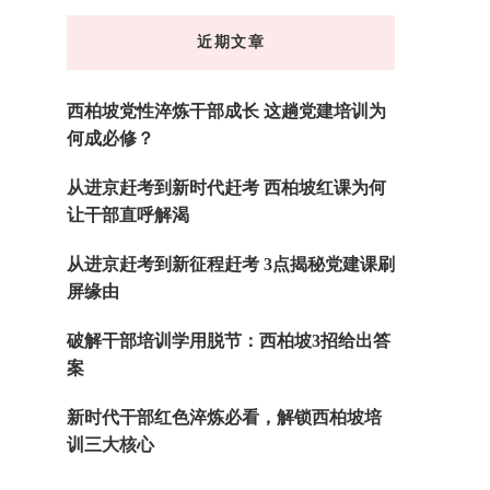
东
近期文章
西
吗?
西柏坡党性淬炼干部成长 这趟党建培训为
何成必修？
从进京赶考到新时代赶考 西柏坡红课为何
让干部直呼解渴
从进京赶考到新征程赶考 3点揭秘党建课刷
屏缘由
破解干部培训学用脱节：西柏坡3招给出答
案
新时代干部红色淬炼必看，解锁西柏坡培
训三大核心