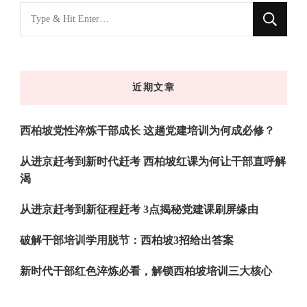
找
什
么
东
近期文章
西
吗?
西柏坡党性淬炼干部成长 这趟党建培训为何成必修？
从进京赶考到新时代赶考 西柏坡红课为何让干部直呼解
渴
从进京赶考到新征程赶考 3点揭秘党建课刷屏缘由
破解干部培训学用脱节：西柏坡3招给出答案
新时代干部红色淬炼必看，解锁西柏坡培训三大核心