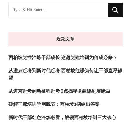
找
什
么
东
近期文章
西
吗?
西柏坡党性淬炼干部成长 这趟党建培训为何成必修？
从进京赶考到新时代赶考 西柏坡红课为何让干部直呼解
渴
从进京赶考到新征程赶考 3点揭秘党建课刷屏缘由
破解干部培训学用脱节：西柏坡3招给出答案
新时代干部红色淬炼必看，解锁西柏坡培训三大核心