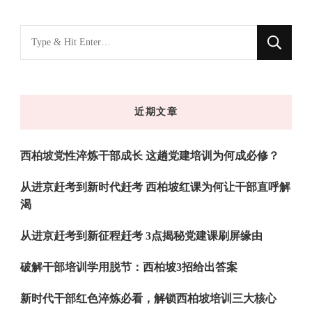
找
什
么
东
近期文章
西
吗?
西柏坡党性淬炼干部成长 这趟党建培训为何成必修？
从进京赶考到新时代赶考 西柏坡红课为何让干部直呼解
渴
从进京赶考到新征程赶考 3点揭秘党建课刷屏缘由
破解干部培训学用脱节：西柏坡3招给出答案
新时代干部红色淬炼必看，解锁西柏坡培训三大核心