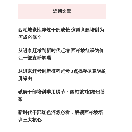
东
近期文章
西
吗?
西柏坡党性淬炼干部成长 这趟党建培训为
何成必修？
从进京赶考到新时代赶考 西柏坡红课为何
让干部直呼解渴
从进京赶考到新征程赶考 3点揭秘党建课刷
屏缘由
破解干部培训学用脱节：西柏坡3招给出答
案
新时代干部红色淬炼必看，解锁西柏坡培
训三大核心