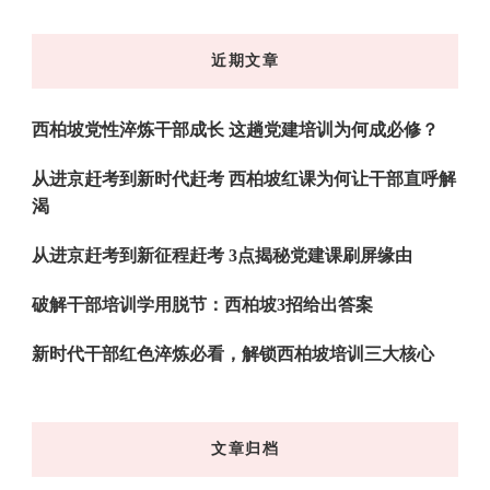
么
东
近期文章
西
吗?
西柏坡党性淬炼干部成长 这趟党建培训为何成必修？
从进京赶考到新时代赶考 西柏坡红课为何让干部直呼解
渴
从进京赶考到新征程赶考 3点揭秘党建课刷屏缘由
破解干部培训学用脱节：西柏坡3招给出答案
新时代干部红色淬炼必看，解锁西柏坡培训三大核心
文章归档