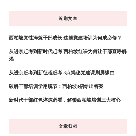
么
东
近期文章
西
吗?
西柏坡党性淬炼干部成长 这趟党建培训为何成必修？
从进京赶考到新时代赶考 西柏坡红课为何让干部直呼解
渴
从进京赶考到新征程赶考 3点揭秘党建课刷屏缘由
破解干部培训学用脱节：西柏坡3招给出答案
新时代干部红色淬炼必看，解锁西柏坡培训三大核心
文章归档