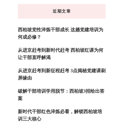
东
近期文章
西
吗?
西柏坡党性淬炼干部成长 这趟党建培训为
何成必修？
从进京赶考到新时代赶考 西柏坡红课为何
让干部直呼解渴
从进京赶考到新征程赶考 3点揭秘党建课刷
屏缘由
破解干部培训学用脱节：西柏坡3招给出答
案
新时代干部红色淬炼必看，解锁西柏坡培
训三大核心