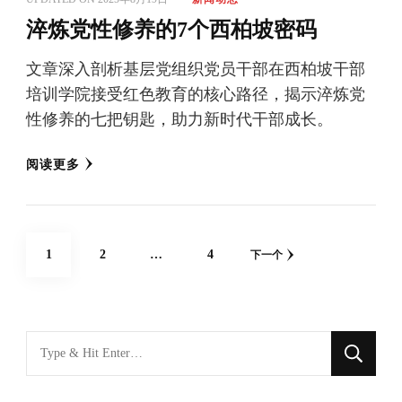
淬炼党性修养的7个西柏坡密码
文章深入剖析基层党组织党员干部在西柏坡干部
培训学院接受红色教育的核心路径，揭示淬炼党
性修养的七把钥匙，助力新时代干部成长。
阅读更多
文
网
网
网
1
2
…
4
下一个
章
页
页
页
分
页
找
什
么