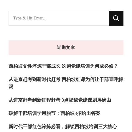
找
什
么
东
近期文章
西
吗?
西柏坡党性淬炼干部成长 这趟党建培训为何成必修？
从进京赶考到新时代赶考 西柏坡红课为何让干部直呼解
渴
从进京赶考到新征程赶考 3点揭秘党建课刷屏缘由
破解干部培训学用脱节：西柏坡3招给出答案
新时代干部红色淬炼必看，解锁西柏坡培训三大核心