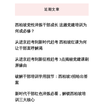
东
近期文章
西
吗?
西柏坡党性淬炼干部成长 这趟党建培训为
何成必修？
从进京赶考到新时代赶考 西柏坡红课为何
让干部直呼解渴
从进京赶考到新征程赶考 3点揭秘党建课刷
屏缘由
破解干部培训学用脱节：西柏坡3招给出答
案
新时代干部红色淬炼必看，解锁西柏坡培
训三大核心