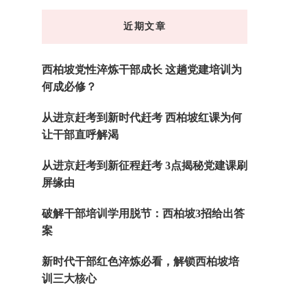
东
近期文章
西
吗?
西柏坡党性淬炼干部成长 这趟党建培训为
何成必修？
从进京赶考到新时代赶考 西柏坡红课为何
让干部直呼解渴
从进京赶考到新征程赶考 3点揭秘党建课刷
屏缘由
破解干部培训学用脱节：西柏坡3招给出答
案
新时代干部红色淬炼必看，解锁西柏坡培
训三大核心