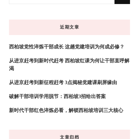
什
么
东
近期文章
西
吗?
西柏坡党性淬炼干部成长 这趟党建培训为何成必修？
从进京赶考到新时代赶考 西柏坡红课为何让干部直呼解
渴
从进京赶考到新征程赶考 3点揭秘党建课刷屏缘由
破解干部培训学用脱节：西柏坡3招给出答案
新时代干部红色淬炼必看，解锁西柏坡培训三大核心
文章归档