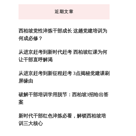
东
近期文章
西
吗?
西柏坡党性淬炼干部成长 这趟党建培训为
何成必修？
从进京赶考到新时代赶考 西柏坡红课为何
让干部直呼解渴
从进京赶考到新征程赶考 3点揭秘党建课刷
屏缘由
破解干部培训学用脱节：西柏坡3招给出答
案
新时代干部红色淬炼必看，解锁西柏坡培
训三大核心