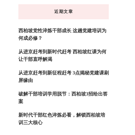
东
近期文章
西
吗?
西柏坡党性淬炼干部成长 这趟党建培训为
何成必修？
从进京赶考到新时代赶考 西柏坡红课为何
让干部直呼解渴
从进京赶考到新征程赶考 3点揭秘党建课刷
屏缘由
破解干部培训学用脱节：西柏坡3招给出答
案
新时代干部红色淬炼必看，解锁西柏坡培
训三大核心