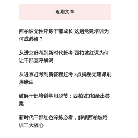
东
近期文章
西
吗?
西柏坡党性淬炼干部成长 这趟党建培训为
何成必修？
从进京赶考到新时代赶考 西柏坡红课为何
让干部直呼解渴
从进京赶考到新征程赶考 3点揭秘党建课刷
屏缘由
破解干部培训学用脱节：西柏坡3招给出答
案
新时代干部红色淬炼必看，解锁西柏坡培
训三大核心