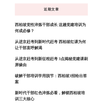
东
近期文章
西
吗?
西柏坡党性淬炼干部成长 这趟党建培训为
何成必修？
从进京赶考到新时代赶考 西柏坡红课为何
让干部直呼解渴
从进京赶考到新征程赶考 3点揭秘党建课刷
屏缘由
破解干部培训学用脱节：西柏坡3招给出答
案
新时代干部红色淬炼必看，解锁西柏坡培
训三大核心