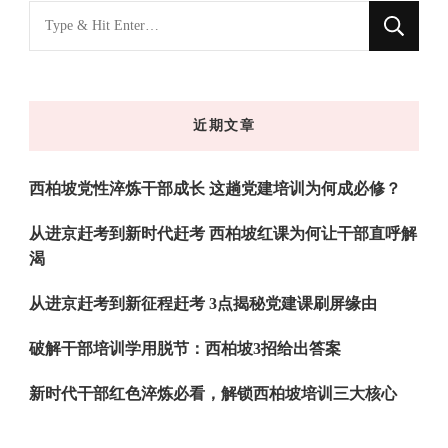
找
什
么
东
近期文章
西
吗?
西柏坡党性淬炼干部成长 这趟党建培训为何成必修？
从进京赶考到新时代赶考 西柏坡红课为何让干部直呼解
渴
从进京赶考到新征程赶考 3点揭秘党建课刷屏缘由
破解干部培训学用脱节：西柏坡3招给出答案
新时代干部红色淬炼必看，解锁西柏坡培训三大核心