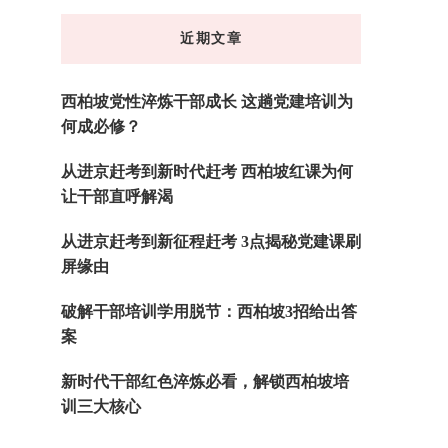
东
近期文章
西
吗?
西柏坡党性淬炼干部成长 这趟党建培训为
何成必修？
从进京赶考到新时代赶考 西柏坡红课为何
让干部直呼解渴
从进京赶考到新征程赶考 3点揭秘党建课刷
屏缘由
破解干部培训学用脱节：西柏坡3招给出答
案
新时代干部红色淬炼必看，解锁西柏坡培
训三大核心