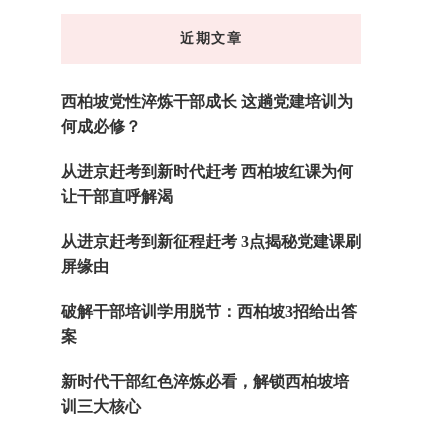
东
近期文章
西
吗?
西柏坡党性淬炼干部成长 这趟党建培训为
何成必修？
从进京赶考到新时代赶考 西柏坡红课为何
让干部直呼解渴
从进京赶考到新征程赶考 3点揭秘党建课刷
屏缘由
破解干部培训学用脱节：西柏坡3招给出答
案
新时代干部红色淬炼必看，解锁西柏坡培
训三大核心