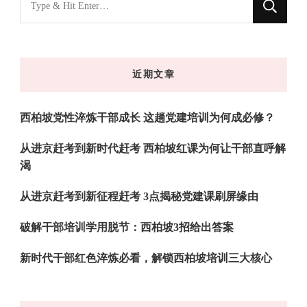
什
么
东
近期文章
西
吗?
西柏坡党性淬炼干部成长 这趟党建培训为何成必修？
从进京赶考到新时代赶考 西柏坡红课为何让干部直呼解
渴
从进京赶考到新征程赶考 3点揭秘党建课刷屏缘由
破解干部培训学用脱节：西柏坡3招给出答案
新时代干部红色淬炼必看，解锁西柏坡培训三大核心