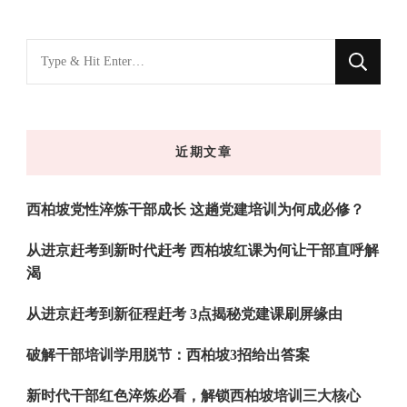
找
什
么
东
近期文章
西
吗?
西柏坡党性淬炼干部成长 这趟党建培训为何成必修？
从进京赶考到新时代赶考 西柏坡红课为何让干部直呼解
渴
从进京赶考到新征程赶考 3点揭秘党建课刷屏缘由
破解干部培训学用脱节：西柏坡3招给出答案
新时代干部红色淬炼必看，解锁西柏坡培训三大核心