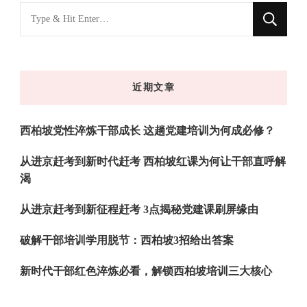
找
什
么
东
近期文章
西
吗?
西柏坡党性淬炼干部成长 这趟党建培训为何成必修？
从进京赶考到新时代赶考 西柏坡红课为何让干部直呼解
渴
从进京赶考到新征程赶考 3点揭秘党建课刷屏缘由
破解干部培训学用脱节：西柏坡3招给出答案
新时代干部红色淬炼必看，解锁西柏坡培训三大核心