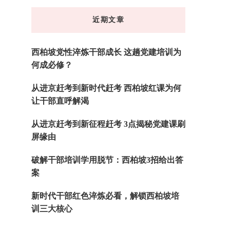
东
近期文章
西
吗?
西柏坡党性淬炼干部成长 这趟党建培训为
何成必修？
从进京赶考到新时代赶考 西柏坡红课为何
让干部直呼解渴
从进京赶考到新征程赶考 3点揭秘党建课刷
屏缘由
破解干部培训学用脱节：西柏坡3招给出答
案
新时代干部红色淬炼必看，解锁西柏坡培
训三大核心