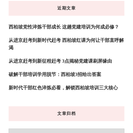
东
近期文章
西
吗?
西柏坡党性淬炼干部成长 这趟党建培训为何成必修？
从进京赶考到新时代赶考 西柏坡红课为何让干部直呼解
渴
从进京赶考到新征程赶考 3点揭秘党建课刷屏缘由
破解干部培训学用脱节：西柏坡3招给出答案
新时代干部红色淬炼必看，解锁西柏坡培训三大核心
文章归档
文