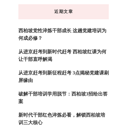
东
近期文章
西
吗?
西柏坡党性淬炼干部成长 这趟党建培训为
何成必修？
从进京赶考到新时代赶考 西柏坡红课为何
让干部直呼解渴
从进京赶考到新征程赶考 3点揭秘党建课刷
屏缘由
破解干部培训学用脱节：西柏坡3招给出答
案
新时代干部红色淬炼必看，解锁西柏坡培
训三大核心