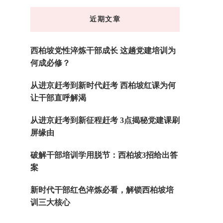
东
近期文章
西
吗?
西柏坡党性淬炼干部成长 这趟党建培训为
何成必修？
从进京赶考到新时代赶考 西柏坡红课为何
让干部直呼解渴
从进京赶考到新征程赶考 3点揭秘党建课刷
屏缘由
破解干部培训学用脱节：西柏坡3招给出答
案
新时代干部红色淬炼必看，解锁西柏坡培
训三大核心