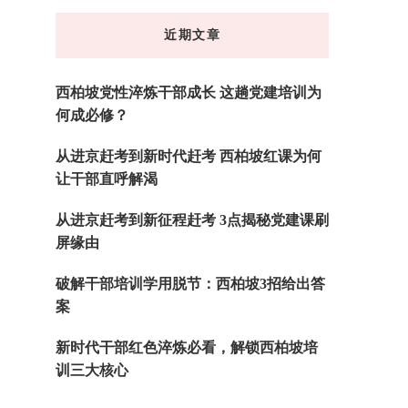
东
近期文章
西
吗?
西柏坡党性淬炼干部成长 这趟党建培训为
何成必修？
从进京赶考到新时代赶考 西柏坡红课为何
让干部直呼解渴
从进京赶考到新征程赶考 3点揭秘党建课刷
屏缘由
破解干部培训学用脱节：西柏坡3招给出答
案
新时代干部红色淬炼必看，解锁西柏坡培
训三大核心