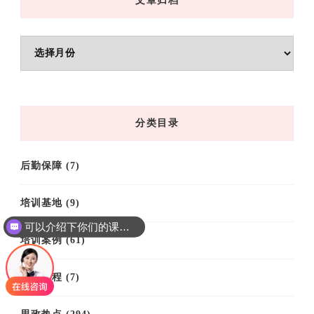
文章归档
文
章
归
档
分类目录
后勤保障
(7)
培训基地
(9)
可以介绍下你们的课程吗？
培训案例
(61)
你们是怎么收费的呢
培训课程
(7)