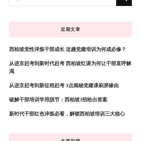
什
么
东
近期文章
西
吗?
西柏坡党性淬炼干部成长 这趟党建培训为何成必修？
从进京赶考到新时代赶考 西柏坡红课为何让干部直呼解
渴
从进京赶考到新征程赶考 3点揭秘党建课刷屏缘由
破解干部培训学用脱节：西柏坡3招给出答案
新时代干部红色淬炼必看，解锁西柏坡培训三大核心