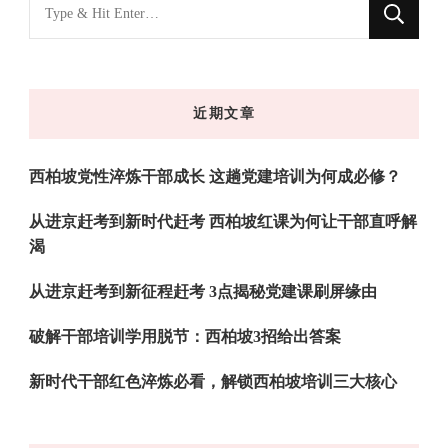
找
什
么
东
近期文章
西
吗?
西柏坡党性淬炼干部成长 这趟党建培训为何成必修？
从进京赶考到新时代赶考 西柏坡红课为何让干部直呼解
渴
从进京赶考到新征程赶考 3点揭秘党建课刷屏缘由
破解干部培训学用脱节：西柏坡3招给出答案
新时代干部红色淬炼必看，解锁西柏坡培训三大核心