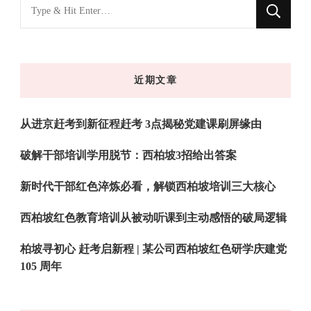
找
什
么
东
近期文章
西
吗?
从进京赶考到新征程赶考 3点揭秘党建课刷屏缘由
破解干部培训学用脱节：西柏坡3招给出答案
新时代干部红色淬炼必看，解锁西柏坡培训三大核心
西柏坡红色教育培训从被动听课到主动感悟的破局逻辑
柏坡寻初心 赶考启新程 | 某公司西柏坡红色研学庆建党
105 周年