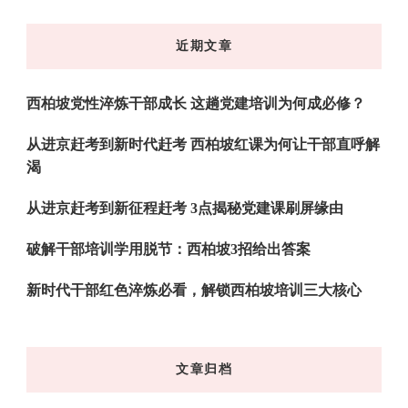
么
东
近期文章
西
吗?
西柏坡党性淬炼干部成长 这趟党建培训为何成必修？
从进京赶考到新时代赶考 西柏坡红课为何让干部直呼解
渴
从进京赶考到新征程赶考 3点揭秘党建课刷屏缘由
破解干部培训学用脱节：西柏坡3招给出答案
新时代干部红色淬炼必看，解锁西柏坡培训三大核心
文章归档