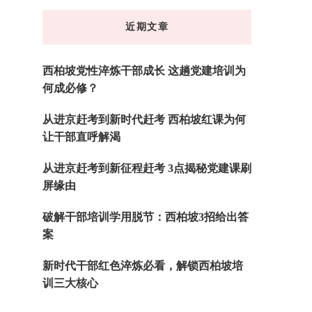
东
近期文章
西
吗?
西柏坡党性淬炼干部成长 这趟党建培训为
何成必修？
从进京赶考到新时代赶考 西柏坡红课为何
让干部直呼解渴
从进京赶考到新征程赶考 3点揭秘党建课刷
屏缘由
破解干部培训学用脱节：西柏坡3招给出答
案
新时代干部红色淬炼必看，解锁西柏坡培
训三大核心