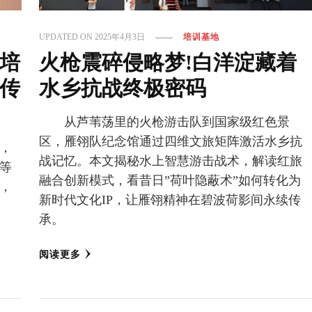
UPDATED ON
2025年4月3日
培训基地
培
火枪震碎侵略梦!白洋淀藏着
传
水乡抗战终极密码
从芦苇荡里的火枪游击队到国家级红色景
区，雁翎队纪念馆通过四维文旅矩阵激活水乡抗
，
战记忆。本文揭秘水上智慧游击战术，解读红旅
等
融合创新模式，看昔日”荷叶隐蔽术”如何转化为
，
新时代文化IP，让雁翎精神在碧波荷影间永续传
承。
阅读更多