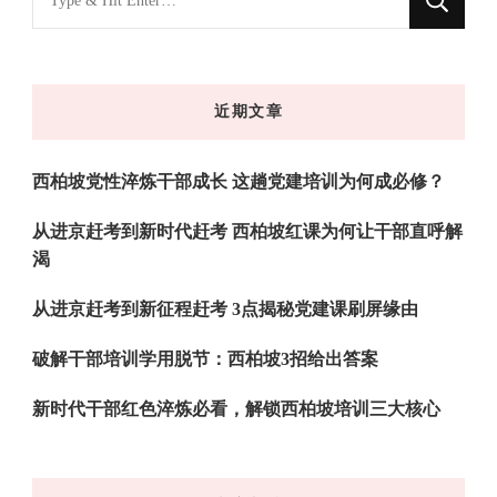
什
么
东
近期文章
西
吗?
西柏坡党性淬炼干部成长 这趟党建培训为何成必修？
从进京赶考到新时代赶考 西柏坡红课为何让干部直呼解
渴
从进京赶考到新征程赶考 3点揭秘党建课刷屏缘由
破解干部培训学用脱节：西柏坡3招给出答案
新时代干部红色淬炼必看，解锁西柏坡培训三大核心