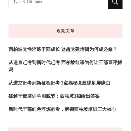
什
么
东
近期文章
西
吗?
西柏坡党性淬炼干部成长 这趟党建培训为何成必修？
从进京赶考到新时代赶考 西柏坡红课为何让干部直呼解
渴
从进京赶考到新征程赶考 3点揭秘党建课刷屏缘由
破解干部培训学用脱节：西柏坡3招给出答案
新时代干部红色淬炼必看，解锁西柏坡培训三大核心