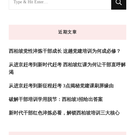
什
么
东
近期文章
西
吗?
西柏坡党性淬炼干部成长 这趟党建培训为何成必修？
从进京赶考到新时代赶考 西柏坡红课为何让干部直呼解
渴
从进京赶考到新征程赶考 3点揭秘党建课刷屏缘由
破解干部培训学用脱节：西柏坡3招给出答案
新时代干部红色淬炼必看，解锁西柏坡培训三大核心