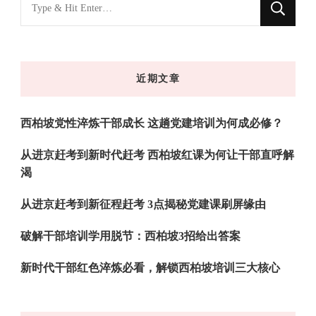
找
什
么
东
近期文章
西
吗?
西柏坡党性淬炼干部成长 这趟党建培训为何成必修？
从进京赶考到新时代赶考 西柏坡红课为何让干部直呼解
渴
从进京赶考到新征程赶考 3点揭秘党建课刷屏缘由
破解干部培训学用脱节：西柏坡3招给出答案
新时代干部红色淬炼必看，解锁西柏坡培训三大核心